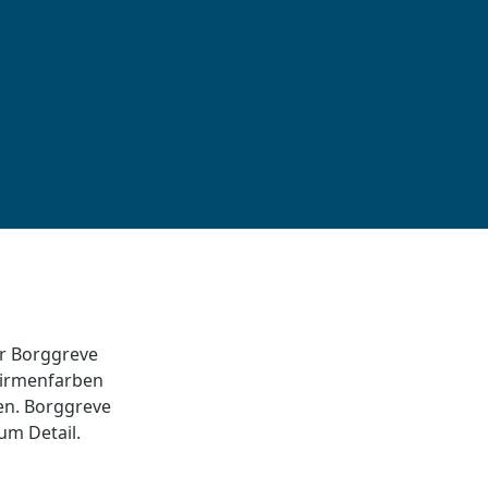
r Borggreve
 Firmenfarben
en. Borggreve
um Detail.